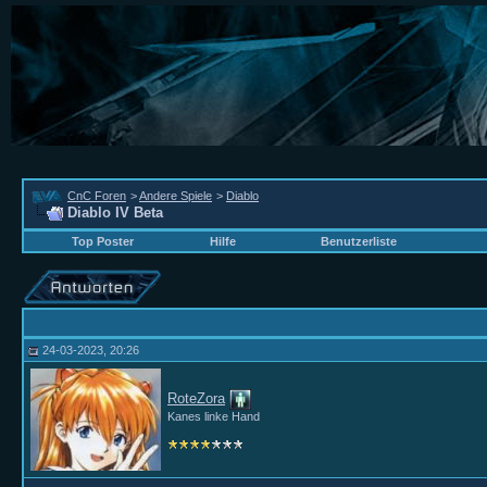
CnC Foren
>
Andere Spiele
>
Diablo
Diablo IV Beta
Top Poster
Hilfe
Benutzerliste
24-03-2023, 20:26
RoteZora
Kanes linke Hand