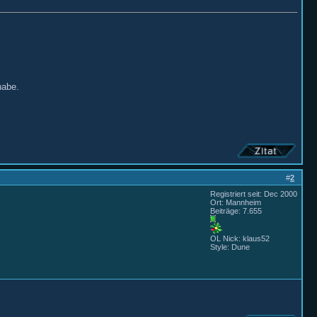
habe.
#
2
Registriert seit: Dec 2000
Ort: Mannheim
Beiträge: 7.655
OL Nick: klaus52
Style: Dune