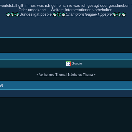
weifelsfall gilt immer, was ich gemeint, nie was ich gesagt oder geschrieben 
Oder umgekehrt. - Weitere Interpretationen vorbehalten.
Bundesligatippspiel
Championsleague-Tippspiel
Google
«
Vorheriges Thema
|
Nächstes Thema
»
9)