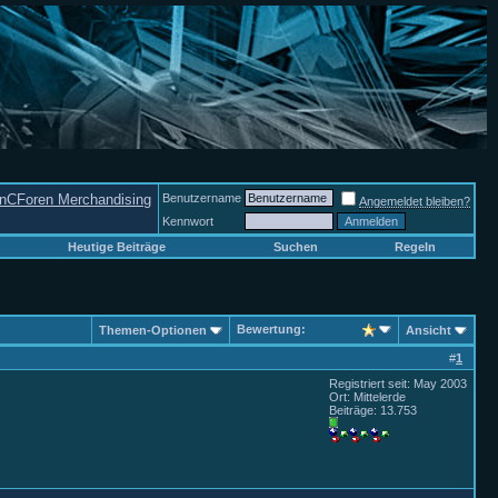
nCForen Merchandising
Benutzername
Angemeldet bleiben?
Kennwort
Heutige Beiträge
Suchen
Regeln
Bewertung:
Themen-Optionen
Ansicht
#
1
Registriert seit: May 2003
Ort: Mittelerde
Beiträge: 13.753