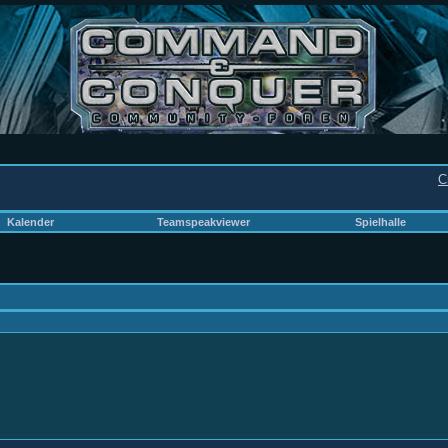
C
Kalender
Teamspeakviewer
Spielhalle