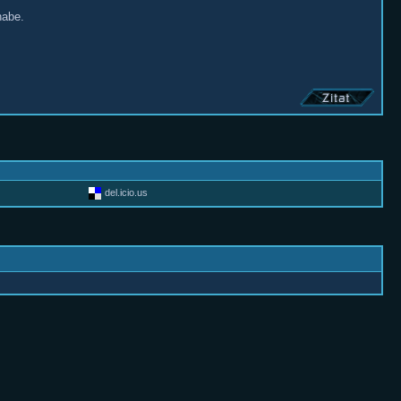
habe.
del.icio.us