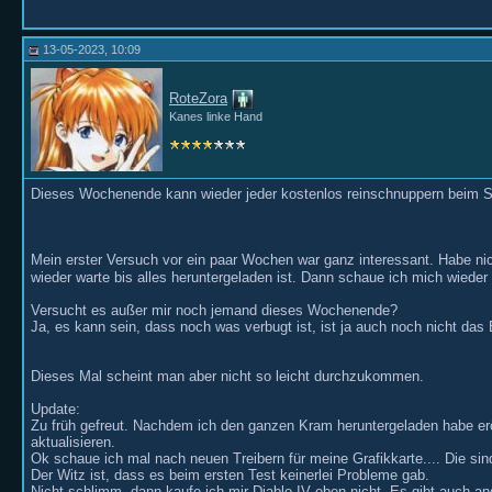
13-05-2023, 10:09
RoteZora
Kanes linke Hand
Dieses Wochenende kann wieder jeder kostenlos reinschnuppern beim Se
Mein erster Versuch vor ein paar Wochen war ganz interessant. Habe nic
wieder warte bis alles heruntergeladen ist. Dann schaue ich mich wieder
Versucht es außer mir noch jemand dieses Wochenende?
Ja, es kann sein, dass noch was verbugt ist, ist ja auch noch nicht das
Dieses Mal scheint man aber nicht so leicht durchzukommen.
Update:
Zu früh gefreut. Nachdem ich den ganzen Kram heruntergeladen habe eröff
aktualisieren.
Ok schaue ich mal nach neuen Treibern für meine Grafikkarte.... Die si
Der Witz ist, dass es beim ersten Test keinerlei Probleme gab.
Nicht schlimm, dann kaufe ich mir Diablo IV eben nicht. Es gibt auch