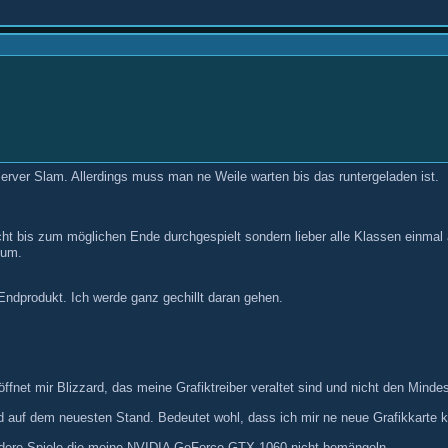
rver Slam. Allerdings muss man ne Weile warten bis das runtergeladen ist.
ht bis zum möglichen Ende durchgespielt sondern lieber alle Klassen einmal a
 um.
 Endprodukt. Ich werde ganz gechillt daran gehen.
net mir Blizzard, das meine Grafiktreiber veraltet sind und nicht den Mindes
nd auf dem neuesten Stand. Bedeutet wohl, dass ich mir ne neue Grafikkarte k
 andere Spiele die meine NVIDIA GeForce GTX 1060 nicht bemängeln.