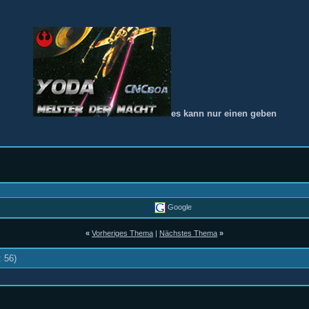
es kann nur einen geben
Google
«
Vorheriges Thema
|
Nächstes Thema
»
: 56)