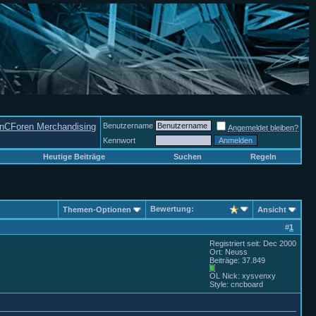
nCForen Merchandising
Benutzername
Angemeldet bleiben?
Kennwort
Heutige Beiträge
Suchen
Regeln
Bewertung:
Themen-Optionen
Ansicht
#
1
Registriert seit: Dec 2000
Ort: Neuss
Beiträge: 37.849
OL Nick: xysvenxy
Style: cncboard