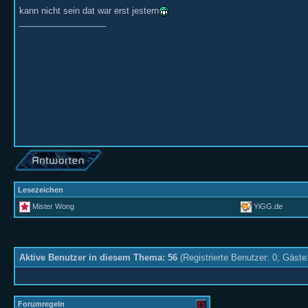
kann nicht sein dat war erst jestern
__________________
Lesezeichen
Mister Wong
YiGG.de
Aktive Benutzer in diesem Thema: 56
(Registrierte Benutzer: 0, Gäste
Forumregeln