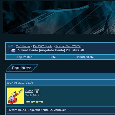
CnC Foren
>
Die C&C Spiele
>
Tiberian Sun (C&C2)
TS wird heute (ungefähr heute) 20 Jahre alt
Top Poster
Hilfe
Benutzerliste
27-08-2019, 21:26
Sven
Tech-Admin
TS wird heute (ungefähr heute) 20 Jahre alt