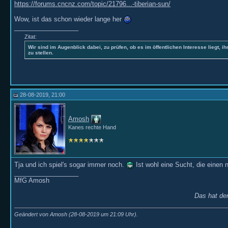
https://forums.cncnz.com/topic/21796...-tiberian-sun/
Wow, ist das schon wieder lange her
__________________
Zitat:
Wir sind im Augenblick dabei, zu prüfen, ob es im öffentlichen Interesse liegt, ih
zu stellen.
28-08-2019, 21:00
Amosh
Kanes rechte Hand
Tja und ich spiel's sogar immer noch.
Ist wohl eine Sucht, die einen n
__________________
MfG Amosh
Das hat der
Geändert von Amosh (28-08-2019 um
21:09
Uhr).