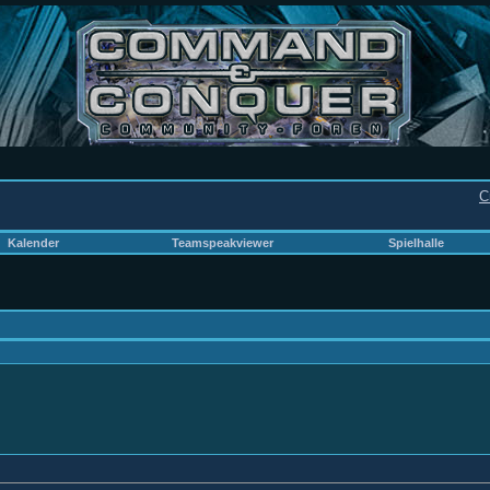
C
Kalender
Teamspeakviewer
Spielhalle