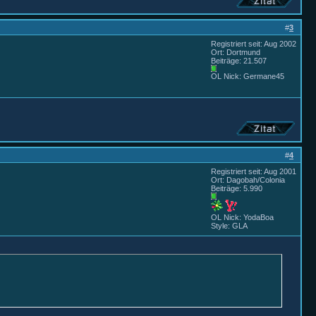
#
3
Registriert seit: Aug 2002
Ort: Dortmund
Beiträge: 21.507
OL Nick: Germane45
#
4
Registriert seit: Aug 2001
Ort: Dagobah/Colonia
Beiträge: 5.990
OL Nick: YodaBoa
Style: GLA