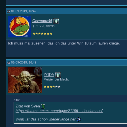
01-09-2019, 16:42
Germane45
ドイツ人-Admin
Ich muss mal zusehen, das ich das unter Win 10 zum laufen kriege.
01-09-2019, 16:49
YODA
Meister der Macht
Zitat:
Zitat von
Sven
https://forums.cncnz.com/topic/21796...-tiberian-sun/
Wow, ist das schon wieder lange her