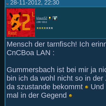
28-11-2012, 22:30
klaus52
cf#t~Wrd
Mensch der tarnfisch! Ich erin
CnCBoa LAN :
Gummersbach ist bei mir ja ni
bin ich da wohl nicht so in der 
da szustande bekommt
Und w
mal in der Gegend