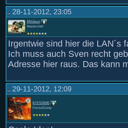
28-11-2012, 23:05
Mitdaun
Masterchief
Irgentwie sind hier die LAN´s 
Ich muss auch Sven recht ge
Adresse hier raus. Das kann 
29-11-2012, 12:09
KISS0695
ForrestGump