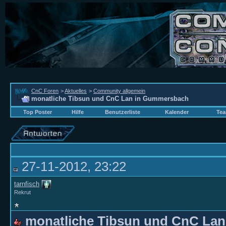
CnC Foren
>
Aktuelles
>
Community allgemein
monatliche Tibsun und CnC Lan in Gummersbach
Top Poster
Hilfe
Benutzerliste
Kalender
Tea
27-11-2012, 23:22
tarnfisch
Rekrut
monatliche Tibsun und CnC La