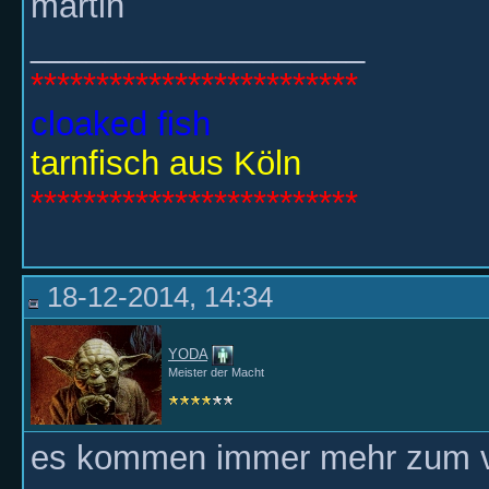
martin
__________________
*************************
cloaked fish
tarnfisch aus Köln
*************************
18-12-2014, 14:34
YODA
Meister der Macht
es kommen immer mehr zum v