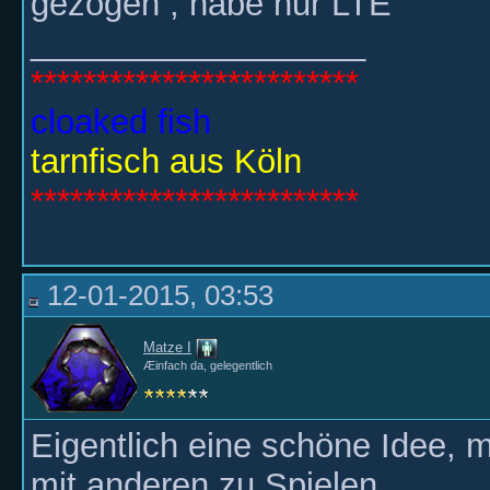
gezogen , habe nur LTE
__________________
*************************
cloaked fish
tarnfisch aus Köln
*************************
12-01-2015, 03:53
Matze I
Æinfach da, gelegentlich
Eigentlich eine schöne Idee, 
mit anderen zu Spielen.