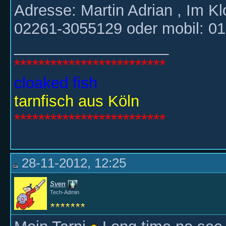
Adresse: Martin Adrian , Im 
02261-3055129 oder mobil: 0
__________________
*************************
cloaked fish
tarnfisch aus Köln
*************************
28-11-2012, 12:25
Sven
Tech-Admin