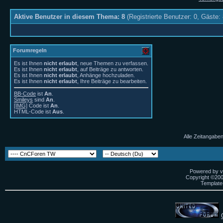
Aktive Benutzer in diesem Thema: 8
(Registrierte Benutzer: 0, Gäste: 
Forumregeln
Es ist Ihnen
nicht erlaubt
, neue Themen zu verfassen.
Es ist Ihnen
nicht erlaubt
, auf Beiträge zu antworten.
Es ist Ihnen
nicht erlaubt
, Anhänge hochzuladen.
Es ist Ihnen
nicht erlaubt
, Ihre Beiträge zu bearbeiten.
BB-Code
ist
An
.
Smileys
sind
An
.
[IMG]
Code ist
An
.
HTML-Code ist
Aus
.
Alle Zeitangaben
Powered by vB
Copyright ©2000
Template