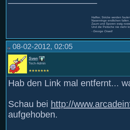
Halfter, Stricke werden faule
Nasenringe endlichen fallen.
Zaum und Sporen ewig rost
Und die Peitsche nie mehr kn
- George Orwell
08-02-2012, 02:05
Sven
Tech-Admin
Hab den Link mal entfernt... w
Schau bei
http://www.arcadein
aufgehoben.