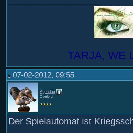
__________________
TARJA, WE 
07-02-2012, 09:55
AgentLie
Overlord
Der Spielautomat ist Kriegssc
__________________