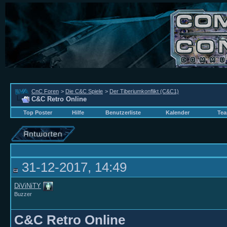
CnC Foren
>
Die C&C Spiele
>
Der Tiberiumkonflikt (C&C1)
C&C Retro Online
Top Poster
Hilfe
Benutzerliste
Kalender
Tea
31-12-2017, 14:49
DiViNiTY
Buzzer
C&C Retro Online