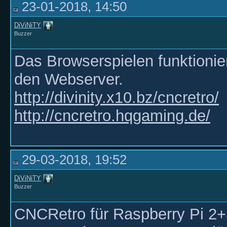
23-01-2018, 14:50
DiViNiTY
Buzzer
Das Browserspielen funktionie
den Webserver.
http://divinity.x10.bz/cncretro/
http://cncretro.hqgaming.de/
29-03-2018, 19:52
DiViNiTY
Buzzer
CNCRetro für Raspberry Pi 2