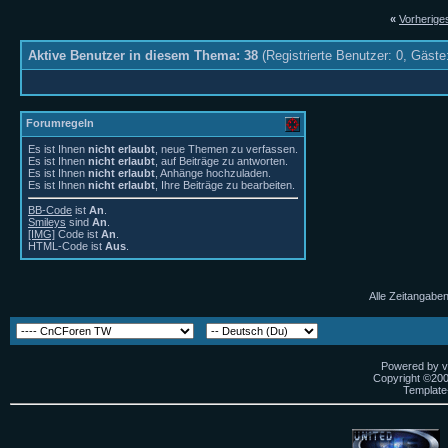
«
Vorherig
Aktive Benutzer in diesem Thema: 38
(Registrierte Benutzer: 0, Gäste
Forumregeln
Es ist Ihnen
nicht erlaubt
, neue Themen zu verfassen.
Es ist Ihnen
nicht erlaubt
, auf Beiträge zu antworten.
Es ist Ihnen
nicht erlaubt
, Anhänge hochzuladen.
Es ist Ihnen
nicht erlaubt
, Ihre Beiträge zu bearbeiten.
BB-Code
ist
An
.
Smileys
sind
An
.
[IMG]
Code ist
An
.
HTML-Code ist
Aus
.
Alle Zeitangaben
Powered by vB
Copyright ©2000
Template