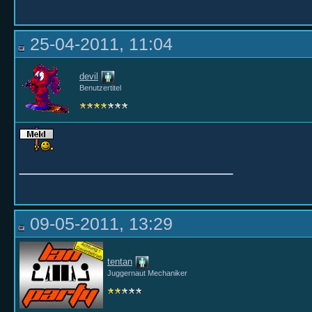
25-04-2011, 11:04
devil
Benutzertitel
__________________
09-05-2011, 13:29
tentan
Juggernaut Mechaniker