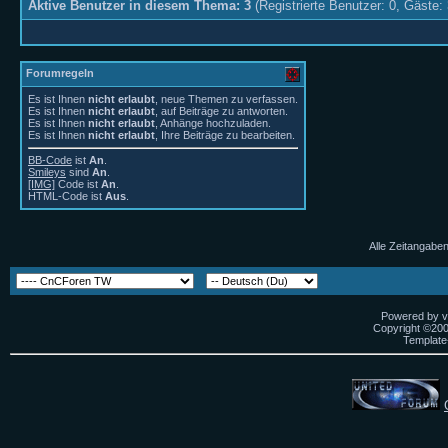
Aktive Benutzer in diesem Thema: 3
(Registrierte Benutzer: 0, Gäste: 
Forumregeln
Es ist Ihnen
nicht erlaubt
, neue Themen zu verfassen.
Es ist Ihnen
nicht erlaubt
, auf Beiträge zu antworten.
Es ist Ihnen
nicht erlaubt
, Anhänge hochzuladen.
Es ist Ihnen
nicht erlaubt
, Ihre Beiträge zu bearbeiten.
BB-Code
ist
An
.
Smileys
sind
An
.
[IMG]
Code ist
An
.
HTML-Code ist
Aus
.
Alle Zeitangaben
Powered by vB
Copyright ©2000
Template