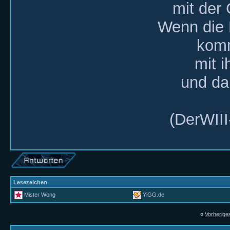
mit der
Wenn die
komm
mit i
und da
(DerWIII
Lesezeichen
Mister Wong
YiGG.de
«
Vorherig