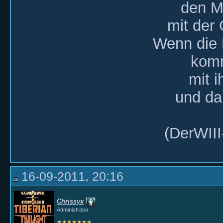
den Mi
mit der
Wenn die
komm
mit i
und da
(DerWIII
16-09-2011, 20:16
Chrissyx
Administrator