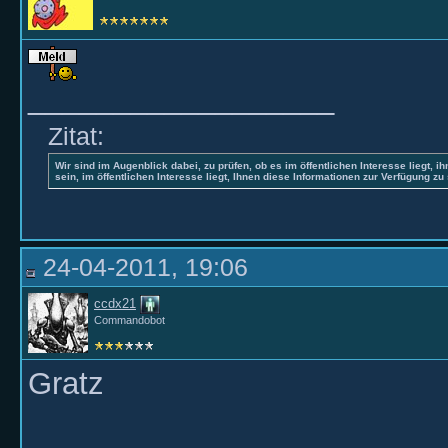
__________________
Zitat:
Wir sind im Augenblick dabei, zu prüfen, ob es im öffentlichen Interesse liegt, ih
sein, im öffentlichen Interesse liegt, Ihnen diese Informationen zur Verfügung zu 
24-04-2011, 19:06
ccdx21
Commandobot
Gratz