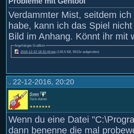
Probleme mit Gentool
Verdammter Mist, seitdem ich 
habe, kann ich das Spiel nich
Bild im Anhang. Könnt ihr mit 
Angehängte Grafiken
2016-12-22 18.32.44.jpg
(130,5 KB, 9523x aufgerufen)
22-12-2016, 20:20
Sven
Tech-Admin
Wenn du eine Datei "C:\Program
dann benenne die mal probew