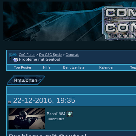
CnC Foren
>
Die C&C Spiele
>
Generals
Probleme mit Gentool
Top Poster
Hilfe
Benutzerliste
Kalender
Tea
22-12-2016, 19:35
Benni1984
Hundefutter