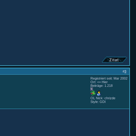
#
3
Registriert seit: Mar 2002
Ort: <= Hier
Beiträge: 1.218
OL Nick: chrizde
Style: GDI