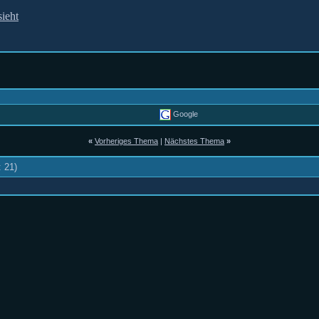
sieht
Google
«
Vorheriges Thema
|
Nächstes Thema
»
: 21)