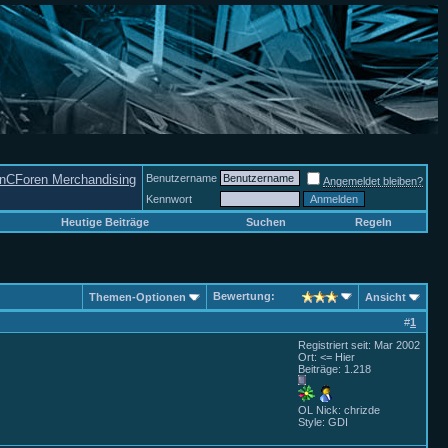
nCForen Merchandising
Benutzername
Angemeldet bleiben?
Kennwort
Heutige Beiträge
Suchen
Regeln
Bewertung:
Themen-Optionen
Ansicht
#
1
Registriert seit: Mar 2002
Ort: <= Hier
Beiträge: 1.218
OL Nick: chrizde
Style: GDI