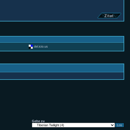
del.icio.us
Gehe zu