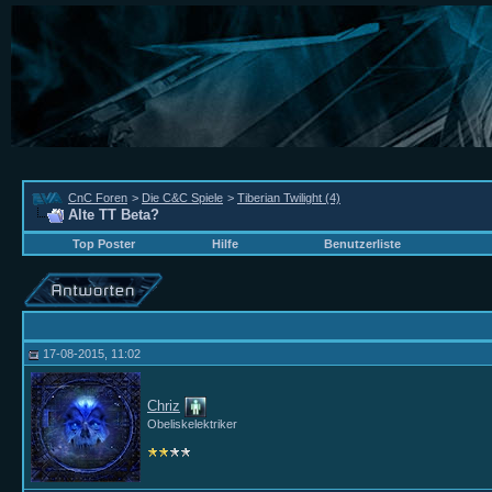
CnC Foren
>
Die C&C Spiele
>
Tiberian Twilight (4)
Alte TT Beta?
Top Poster
Hilfe
Benutzerliste
17-08-2015, 11:02
Chriz
Obeliskelektriker