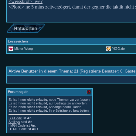
<weissbrot> live?
<Plord> ne 5 mins zeitverzögert, damit der gegner die taktik nicht 
Lesezeichen
Mister Wong
YiGG.de
Aktive Benutzer in diesem Thema: 21
(Registrierte Benutzer: 0, Gäste
Forumregeln
Es ist Ihnen
nicht erlaubt
, neue Themen zu verfassen.
Es ist Ihnen
nicht erlaubt
, auf Beiträge zu antworten.
Es ist Ihnen
nicht erlaubt
, Anhänge hochzuladen.
Es ist Ihnen
nicht erlaubt
, Ihre Beiträge zu bearbeiten.
BB-Code
ist
An
.
Smileys
sind
An
.
[IMG]
Code ist
An
.
HTML-Code ist
Aus
.