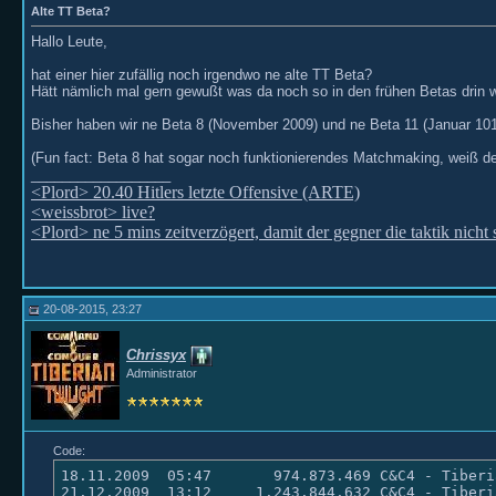
Alte TT Beta?
Hallo Leute,
hat einer hier zufällig noch irgendwo ne alte TT Beta?
Hätt nämlich mal gern gewußt was da noch so in den frühen Betas drin
Bisher haben wir ne Beta 8 (November 2009) und ne Beta 11 (Januar 1010)
(Fun fact: Beta 8 hat sogar noch funktionierendes Matchmaking, weiß d
__________________
<Plord> 20.40 Hitlers letzte Offensive (ARTE)
<weissbrot> live?
<Plord> ne 5 mins zeitverzögert, damit der gegner die taktik nicht 
20-08-2015, 23:27
Chrissyx
Administrator
Code:
18.11.2009  05:47       974.873.469 C&C4 - Tiberi
21.12.2009  13:12     1.243.844.632 C&C4 - Tiberi