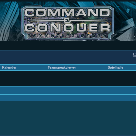
C
Kalender
Teamspeakviewer
Spielhalle