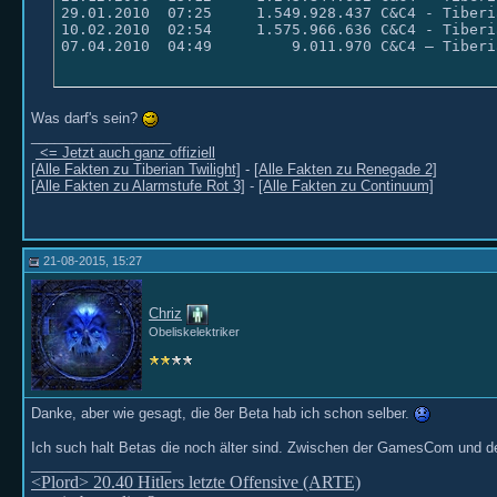
29.01.2010  07:25     1.549.928.437 C&C4 - Tiberi
10.02.2010  02:54     1.575.966.636 C&C4 - Tiberi
07.04.2010  04:49         9.011.970 C&C4 – Tiberi
Was darf's sein?
__________________
<= Jetzt auch ganz offiziell
[Alle Fakten zu Tiberian Twilight]
-
[Alle Fakten zu Renegade 2]
[Alle Fakten zu Alarmstufe Rot 3]
-
[Alle Fakten zu Continuum]
21-08-2015, 15:27
Chriz
Obeliskelektriker
Danke, aber wie gesagt, die 8er Beta hab ich schon selber.
Ich such halt Betas die noch älter sind. Zwischen der GamesCom und de
__________________
<Plord> 20.40 Hitlers letzte Offensive (ARTE)