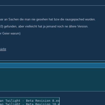
 war an Sachen die man nie gesehen hat bzw die rausgepached wurden.
 gefunden, aber vielleicht hat ja jemand noch ne ältere Version.
er Geier warum)
sieht
an Twilight - Beta Revision 8.exe

an Twilight - Beta Revision 10.exe
