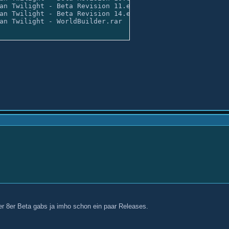
an Twilight - Beta Revision 11.exe

an Twilight - Beta Revision 14.exe

an Twilight - WorldBuilder.rar
r 8er Beta gabs ja imho schon ein paar Releases.