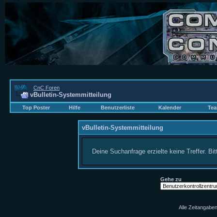
CnC Foren
vBulletin-Systemmitteilung
Top Poster
Hilfe
Benutzerliste
Kalender
Tea
vBulletin-Systemmitteilung
Deine Suchanfrage erzielte keine Treffer. Bi
Gehe zu
Alle Zeitangaben