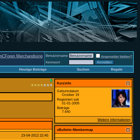
nCForen Merchandising
Benutzername
Angemeldet bleiben?
Kennwort
Heutige Beiträge
Suchen
Regeln
Kurzinfo
Geburtsdatum
October 19
Registriert seit
01-01-2005
Beiträge
7.640
Weitere Informationen
vBulletin-Membermap
23-04-2012
22:40