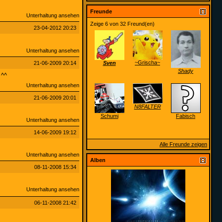
Freunde
Unterhaltung ansehen
Zeige 6 von 32 Freund(en)
23-04-2012
20:23
Unterhaltung ansehen
~Grischa~
21-06-2009
20:14
Sven
Shady
 ^^
Unterhaltung ansehen
21-06-2009
20:01
N8FALTER
Schumi
Fabisch
Unterhaltung ansehen
14-06-2009
19:12
Alle Freunde zeigen
Unterhaltung ansehen
Alben
08-11-2008
15:34
Unterhaltung ansehen
06-11-2008
21:42