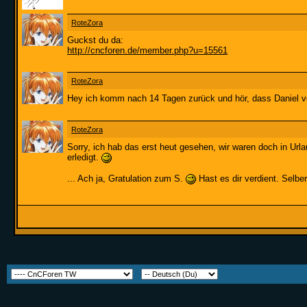
RoteZora
Guckst du da:
http://cncforen.de/member.php?u=15561
RoteZora
Hey ich komm nach 14 Tagen zurück und hör, dass Daniel ve
RoteZora
Sorry, ich hab das erst heut gesehen, wir waren doch in U
erledigt.
... Ach ja, Gratulation zum S.
Hast es dir verdient. Selber