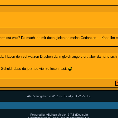
rmisst wird? Da mach ich mir doch gleich so meine Gedanken.... Kann ihn e
rlaub. Haben den schwarzen Drachen dann gleich angerufen, aber da hatte sic
 Schuld, dass du jetzt so viel zu lesen hast.
Alle Zeitangaben in WEZ +2. Es ist jetzt
22:25
Uhr.
Powered by vBulletin Version 3.7.3 (Deutsch)
Copyright ©2000 - 2026, Jelsoft Enterprises Ltd.