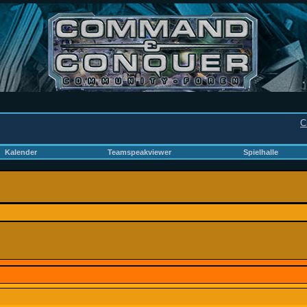
C
Kalender
Teamspeakviewer
Spielhalle