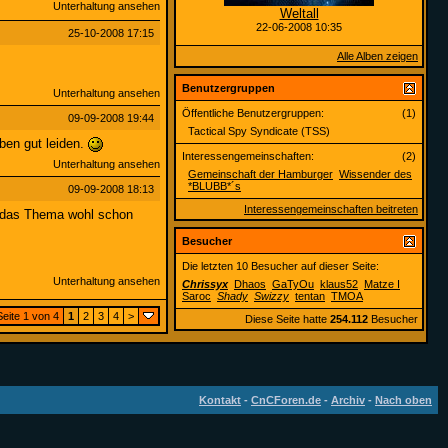
Unterhaltung ansehen
Weltall
22-06-2008
10:35
25-10-2008
17:15
Alle Alben zeigen
Benutzergruppen
Unterhaltung ansehen
Öffentliche Benutzergruppen:
(1)
09-09-2008
19:44
Tactical Spy Syndicate (TSS)
ben gut leiden.
Interessengemeinschaften:
(2)
Unterhaltung ansehen
Gemeinschaft der Hamburger
Wissender des
*BLUBB*´s
09-09-2008
18:13
Interessengemeinschaften beitreten
h das Thema wohl schon
Besucher
Die letzten 10 Besucher auf dieser Seite:
Unterhaltung ansehen
Chrissyx
Dhaos
GaTyOu
klaus52
Matze I
Saroc
Shady
Swizzy
tentan
TMOA
Seite 1 von 4
1
2
3
4
>
Diese Seite hatte
254.112
Besucher
Kontakt
-
CnCForen.de
-
Archiv
-
Nach oben