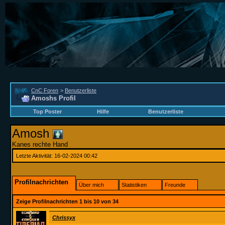
CnC Foren
>
Benutzerliste
Amoshs Profil
Top Poster
Hilfe
Benutzerliste
Amosh
Kanes rechte Hand
Letzte Aktivität:
16-02-2024
00:42
Profilnachrichten
Über mich
Statistiken
Freunde
Zeige Profilnachrichten 1 bis
10
von
34
Chrissyx