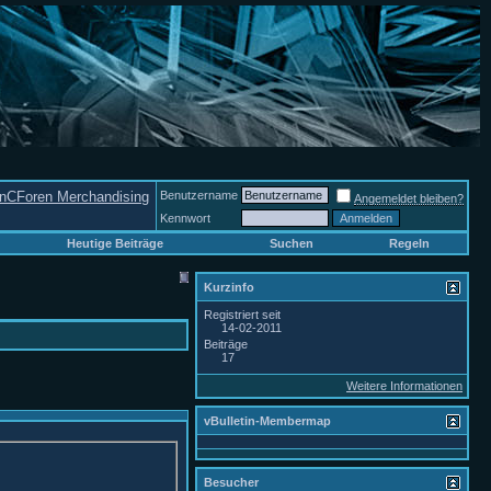
nCForen Merchandising
Benutzername
Angemeldet bleiben?
Kennwort
Heutige Beiträge
Suchen
Regeln
Kurzinfo
Registriert seit
14-02-2011
Beiträge
17
Weitere Informationen
vBulletin-Membermap
Besucher