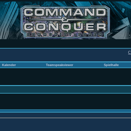
C
Kalender
Teamspeakviewer
Spielhalle