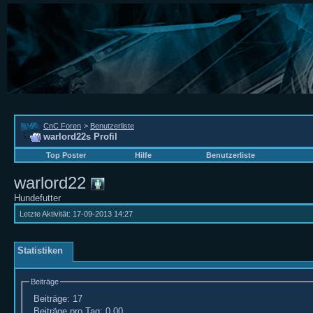
CnC Foren
>
Benutzerliste
warlord22s Profil
Top Poster
Hilfe
Benutzerliste
warlord22
Hundefutter
Letzte Aktivität:
17-09-2013
14:27
Statistiken
Beiträge
Beiträge:
17
Beiträge pro Tag:
0,00