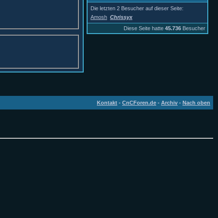
Die letzten 2 Besucher auf dieser Seite:
Amosh
Chrissyx
Diese Seite hatte
45.736
Besucher
Kontakt
-
CnCForen.de
-
Archiv
-
Nach oben