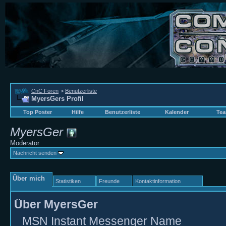
CnC Foren
>
Benutzerliste
MyersGers Profil
Top Poster
Hilfe
Benutzerliste
Kalender
Tea
MyersGer
Moderator
Nachricht senden
Über mich
Statistiken
Freunde
Kontaktinformation
Über MyersGer
MSN Instant Messenger Name