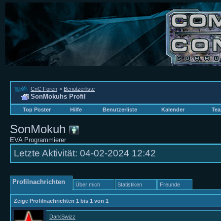
CnC Foren
>
Benutzerliste
SonMokuhs Profil
Top Poster
Hilfe
Benutzerliste
Kalender
Tea
SonMokuh
EVA Programmierer
Letzte Aktivität:
04-02-2024
12:42
Profilnachrichten
Über mich
Statistiken
Freunde
Zeige Profilnachrichten 1 bis
1
von
1
DarkSwizz