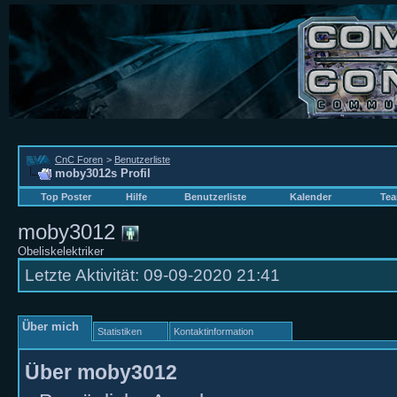
CnC Foren
>
Benutzerliste
moby3012s Profil
Top Poster
Hilfe
Benutzerliste
Kalender
Tea
moby3012
Obeliskelektriker
Letzte Aktivität:
09-09-2020
21:41
Über mich
Statistiken
Kontaktinformation
Über moby3012