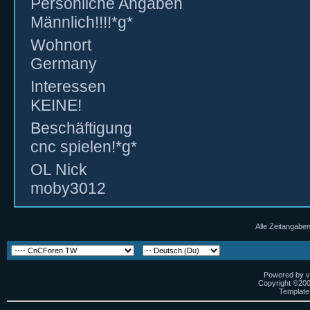
Persönliche Angaben
Männlich!!!!*g*
Wohnort
Germany
Interessen
KEINE!
Beschäftigung
cnc spielen!*g*
OL Nick
moby3012
Alle Zeitangaben
Powered by vB
Copyright ©2000
Template