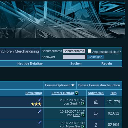
nCForen Merchandising
Benutzername
Angemeldet bleiben?
Kennwort
Heutige Beiträge
Suchen
Regeln
Forum-Optionen
Dieses Forum durchsuchen
Bewertung
Letzter Beitrag
Antworten
Hits
23-02-2009
10:57
41
171.779
von
Gerd44
10-12-2007
14:17
16
92.631
von
Sven
18-06-2005
19:49
2
82.594
von
MyersGer