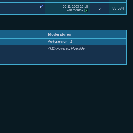
09-11-2003
22:18
5
88.584
von
fadmax
Moderatoren
Moderatoren : 2
AMD-Powered
,
MyersGer