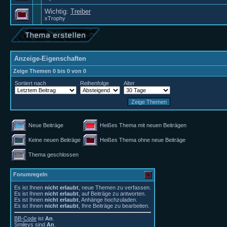
Wichtig:
Treiber
xTrophy
Anzeige-Eigenschaften
Zeige Themen 0 bis 0 von 0
Sortiert nach
Reihenfolge
Alter
Neue Beiträge
Heißes Thema mit neuen Beiträgen
Keine neuen Beiträge
Heißes Thema ohne neue Beiträge
Thema geschlossen
Forumregeln
Es ist Ihnen
nicht erlaubt
, neue Themen zu verfassen.
Es ist Ihnen
nicht erlaubt
, auf Beiträge zu antworten.
Es ist Ihnen
nicht erlaubt
, Anhänge hochzuladen.
Es ist Ihnen
nicht erlaubt
, Ihre Beiträge zu bearbeiten.
BB-Code
ist
An
.
Smileys
sind
An
.