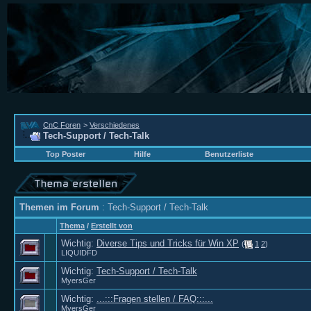
CnC Foren
>
Verschiedenes
Tech-Support / Tech-Talk
Top Poster
Hilfe
Benutzerliste
Themen im Forum
: Tech-Support / Tech-Talk
Thema
/
Erstellt von
Wichtig:
Diverse Tips und Tricks für Win XP
(
1
2
)
LIQUIDFD
Wichtig:
Tech-Support / Tech-Talk
MyersGer
Wichtig:
...:::Fragen stellen / FAQ:::...
MyersGer