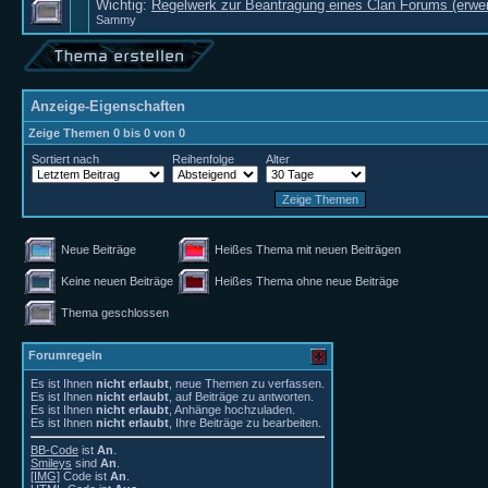
Wichtig:
Regelwerk zur Beantragung eines Clan Forums (erwei
Sammy
Anzeige-Eigenschaften
Zeige Themen 0 bis 0 von 0
Sortiert nach
Reihenfolge
Alter
Neue Beiträge
Heißes Thema mit neuen Beiträgen
Keine neuen Beiträge
Heißes Thema ohne neue Beiträge
Thema geschlossen
Forumregeln
Es ist Ihnen
nicht erlaubt
, neue Themen zu verfassen.
Es ist Ihnen
nicht erlaubt
, auf Beiträge zu antworten.
Es ist Ihnen
nicht erlaubt
, Anhänge hochzuladen.
Es ist Ihnen
nicht erlaubt
, Ihre Beiträge zu bearbeiten.
BB-Code
ist
An
.
Smileys
sind
An
.
[IMG]
Code ist
An
.