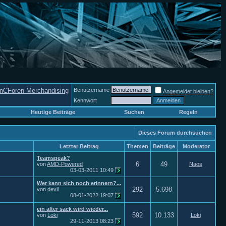
nCForen Merchandising
Benutzername
Angemeldet bleiben?
Kennwort
Heutige Beiträge
Suchen
Regeln
Dieses Forum durchsuchen
Letzter Beitrag
Themen
Beiträge
Moderator
Teamspeak?
6
49
von
AMD-Powered
Naos
03-03-2011
10:49
Wer kann sich noch erinnern?...
292
5.698
von
devil
08-01-2022
19:07
ein alter sack wird wieder...
592
10.133
von
Loki
Loki
29-11-2013
08:23