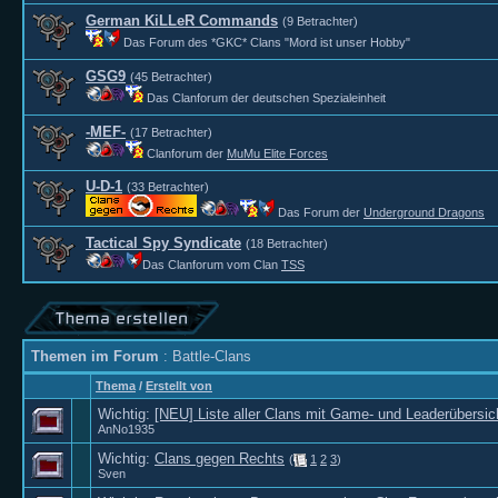
German KiLLeR Commands
(9 Betrachter)
Das Forum des *GKC* Clans "Mord ist unser Hobby"
GSG9
(45 Betrachter)
Das Clanforum der deutschen Spezialeinheit
-MEF-
(17 Betrachter)
Clanforum der
MuMu Elite Forces
U-D-1
(33 Betrachter)
Das Forum der
Underground Dragons
Tactical Spy Syndicate
(18 Betrachter)
Das Clanforum vom Clan
TSS
Themen im Forum
: Battle-Clans
Thema
/
Erstellt von
Wichtig:
[NEU] Liste aller Clans mit Game- und Leaderübersic
AnNo1935
Wichtig:
Clans gegen Rechts
(
1
2
3
)
Sven