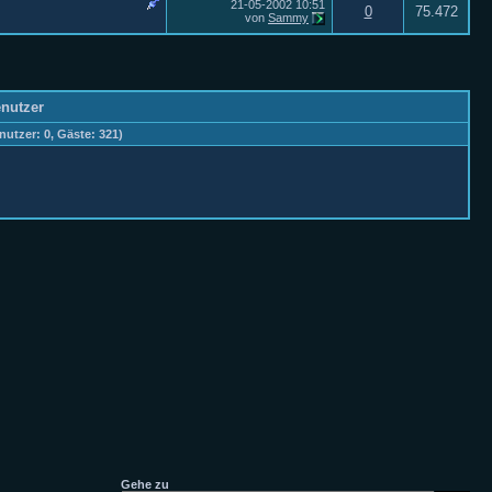
21-05-2002
10:51
0
75.472
von
Sammy
enutzer
nutzer: 0, Gäste: 321)
Gehe zu