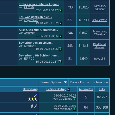
Frohes neues Jahr ihr Lappen
italyTanX
,
730
15.025
von
CU2002
kaki100
02-01-2019
00:47
LoL was gehts ab hier !?
377
18.730
von
eaglemaxx
BoRiSoWnZ
19-10-2015
11:32
Alles Gute zum Geburtstag...
hooloovoo
,
244
6.867
von
XMuMuX
XMuMuX
31-05-2011
20:05
Bewerbungen zu einem...
BhvGhost
,
446
11.641
von
Skyline44
MewtoX
19-10-2023
12:06
Bewerbung für Schlacht um...
81
1.649
von
IEFRCC
navy188
30-04-2012
21:37
Forum-Optionen
Dieses Forum durchsuchen
Bewertung
Letzter Beitrag
Antworten
Hits
03-03-2010
08:24
5
82.997
von
Cpt.Nexus
10-08-2009
19:30
84
308.108
von
relaxnoob