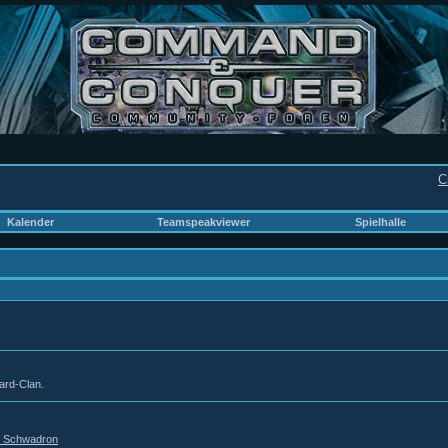
C
Kalender
Teamspeakviewer
Spielhalle
rd-Clan.
r Schwadron