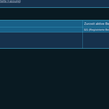
terte Fassung)
Zurzeit aktive B
321 (Registrierte Be