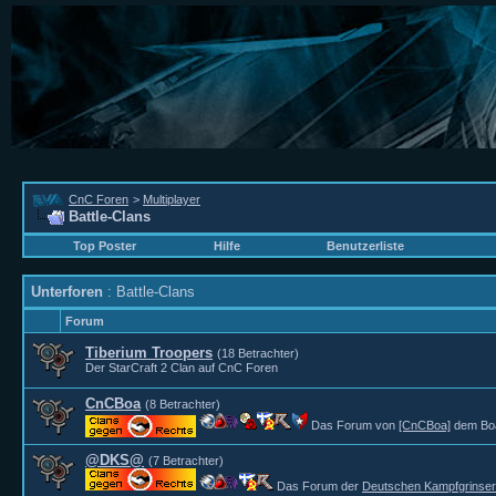
CnC Foren
>
Multiplayer
Battle-Clans
Top Poster
Hilfe
Benutzerliste
Unterforen
: Battle-Clans
Forum
Tiberium Troopers
(18 Betrachter)
Der StarCraft 2 Clan auf CnC Foren
CnCBoa
(8 Betrachter)
Das Forum von
[CnCBoa]
dem Boa
@DKS@
(7 Betrachter)
Das Forum der
Deutschen Kampfgrinse