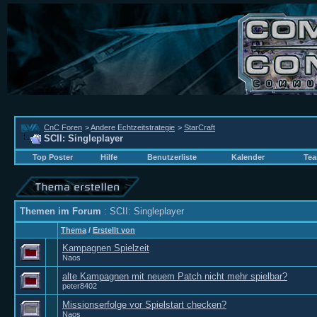
CnC Foren
>
Andere Echtzeitstrategie
>
StarCraft
SCII: Singleplayer
Top Poster
Hilfe
Benutzerliste
Kalender
Tea
Themen im Forum
: SCII: Singleplayer
Thema
/
Erstellt von
Kampagnen Spielzeit
Naos
alte Kampagnen mit neuem Patch nicht mehr spielbar?
peter8402
Missionserfolge vor Spielstart checken?
Naos