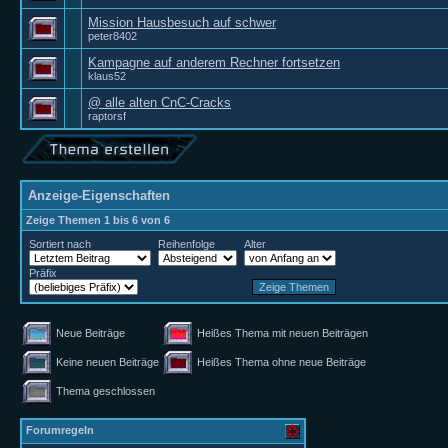
Mission Hausbesuch auf schwer
peter8402
Kampagne auf anderem Rechner fortsetzen
klaus52
@ alle alten CnC-Cracks
raptorsf
Anzeige-Eigenschaften
Zeige Themen 1 bis 6 von 6
Sortiert nach
Reihenfolge
Alter
Präfix
Neue Beiträge
Heißes Thema mit neuen Beiträgen
Keine neuen Beiträge
Heißes Thema ohne neue Beiträge
Thema geschlossen
Forumregeln