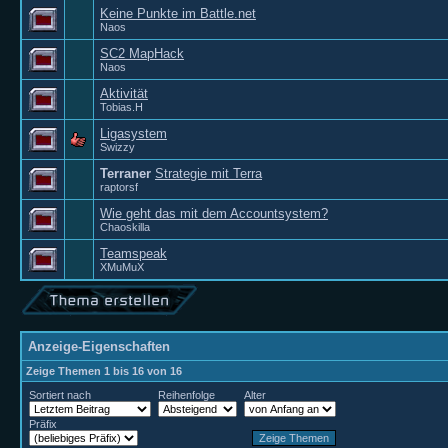
Keine Punkte im Battle.net
Naos
SC2 MapHack
Naos
Aktivität
Tobias.H
Ligasystem
Swizzy
Terraner
Strategie mit Terra
raptorsf
Wie geht das mit dem Accountsystem?
Chaoskilla
Teamspeak
XMuMuX
Anzeige-Eigenschaften
Zeige Themen 1 bis 16 von 16
Sortiert nach
Reihenfolge
Alter
Präfix