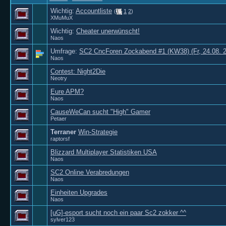
Wichtig:
Accountliste
(
1
2
)
XMuMuX
Wichtig:
Cheater unerwünscht!
Naos
Umfrage:
SC2 CncForen Zockabend #1 (KW38) (Fr, 24.08. 2
Naos
Contest: Night2Die
Neotry
Eure APM?
Naos
CauseWeCan sucht "High" Gamer
Petaer
Terraner
Win-Strategie
raptorsf
Blizzard Multiplayer Statistiken USA
Naos
SC2 Online Verabredungen
Naos
Einheiten Upgrades
Naos
[uG]-esport sucht noch ein paar Sc2 zokker ^^
sylver123