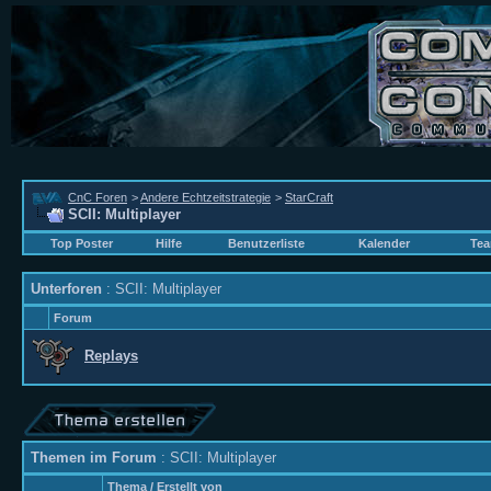
CnC Foren
>
Andere Echtzeitstrategie
>
StarCraft
SCII: Multiplayer
Top Poster
Hilfe
Benutzerliste
Kalender
Tea
Unterforen
: SCII: Multiplayer
Forum
Replays
Themen im Forum
: SCII: Multiplayer
Thema
/
Erstellt von