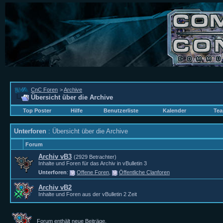
CnC Foren
>
Archive
Übersicht über die Archive
Top Poster
Hilfe
Benutzerliste
Kalender
Tea
Unterforen
: Übersicht über die Archive
Forum
Archiv vB3
(2929 Betrachter)
Inhalte und Foren für das Archiv in vBulletin 3
Unterforen
:
Offene Foren
,
Öffentliche Clanforen
Archiv vB2
Inhalte und Foren aus der vBulletin 2 Zeit
Forum enthält neue Beiträge.