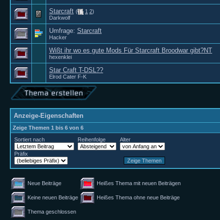
Starcraft
(
1
2
)
Darkwolf
Umfrage:
Starcraft
Hacker
Wißt ihr wo es gute Mods Für Starcraft Broodwar gibt?NT
hexenklei
Star Craft T-DSL??
Elrod Cater F-K
Anzeige-Eigenschaften
Zeige Themen 1 bis 6 von 6
Sortiert nach
Reihenfolge
Alter
Präfix
Neue Beiträge
Heißes Thema mit neuen Beiträgen
Keine neuen Beiträge
Heißes Thema ohne neue Beiträge
Thema geschlossen