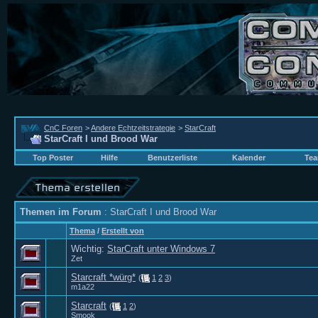
CnC Foren
>
Andere Echtzeitstrategie
>
StarCraft
StarCraft I und Brood War
Top Poster
Hilfe
Benutzerliste
Kalender
Tea
Themen im Forum
: StarCraft I und Brood War
Thema
/
Erstellt von
Wichtig:
StarCraft unter Windows 7
Zet
Starcraft *würg*
(
1
2
3
)
m1a22
Starcraft
(
1
2
)
Smook