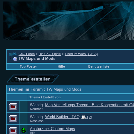
CnC Foren
>
Die C&C Spiele
>
Tiberium Wars (C&C3)
TW Maps und Mods
Top Poster
Hilfe
Benutzerliste
Themen im Forum
: TW Maps und Mods
Thema
/
Erstellt von
Wichtig:
Map-Vorstellungs Thread - Eine Kooperation mit
RedBasti
Wichtig:
World Builder - FAQ
(
1
2
)
Ressless
Absturz bei Custom Maps
Alfa