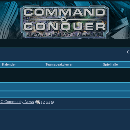
C
Kalender
Teamspeakviewer
Spielhalle
 C&C Community News
(
1
2
3
4
5
)