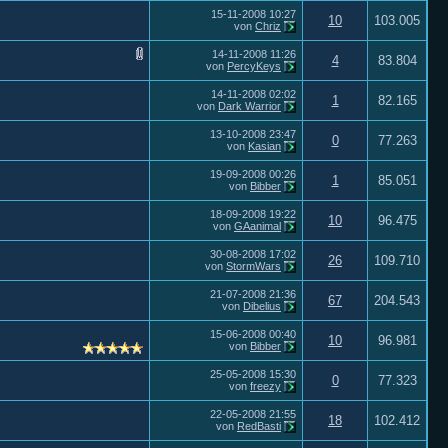
15-11-2008
10:27
10
103.005
von
Chriz
14-11-2008
11:26
4
83.804
von
PercyKeys
14-11-2008
02:02
1
82.165
von
Dark Warrior
13-10-2008
23:47
0
77.263
von
Kasian
19-09-2008
00:26
1
85.051
von
Bibber
18-09-2008
19:22
10
96.475
von
GAanimal
30-08-2008
17:02
26
109.710
von
StormWars
21-07-2008
21:36
67
204.543
von
Dibelius
15-06-2008
00:40
10
96.981
von
Bibber
25-05-2008
15:30
0
77.323
von
freezy
22-05-2008
21:55
18
102.412
von
RedBasti