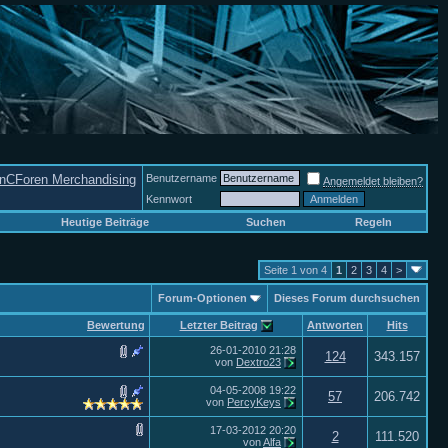
nCForen Merchandising
Benutzername
Angemeldet bleiben?
Kennwort
Heutige Beiträge
Suchen
Regeln
Seite 1 von 4
1
2
3
4
>
Forum-Optionen
Dieses Forum durchsuchen
Bewertung
Letzter Beitrag
Antworten
Hits
26-01-2010
21:28
124
343.157
von
Dextro23
04-05-2008
19:22
57
206.742
von
PercyKeys
17-03-2012
20:20
2
111.520
von
Alfa