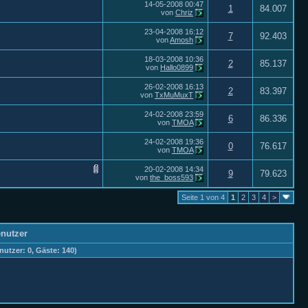
14-05-2008
00:47
1
84.007
von
Chriz
23-04-2008
16:12
7
92.403
von
Amosh
18-03-2008
10:36
2
85.137
von
Hallo0899
26-02-2008
16:13
2
83.397
von
TxMuMuxT
24-02-2008
23:59
6
86.336
von
TMOA
24-02-2008
19:36
0
76.617
von
TMOA
20-02-2008
14:34
9
79.623
von
the_boss593
Seite 1 von 4
1
2
3
4
>
enutzer
nutzer: 0, Gäste: 140)