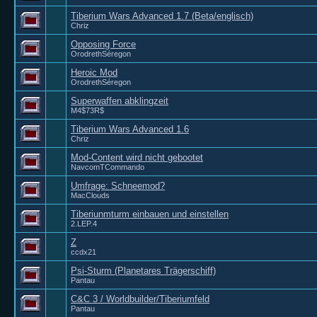
Tiberium Wars Advanced 1.7 (Beta/englisch)
Chriz
Opposing Force
OrodrethSéregon
Heroic Mod
OrodrethSéregon
Superwaffen abklingzeit
M4$73R$
Tiberium Wars Advanced 1.6
Chriz
Mod-Content wird nicht gebootet
NavcomTCommando
Umfrage: Schneemod?
MacClouds
Tiberiunmturm einbauen und einstellen
2.LEP.4
Z
ccdx21
Psi-Sturm (Planetares Trägerschiff)
Pantau
C&C 3 / Worldbuilder/Tiberiumfeld
Pantau