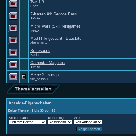
Twa 1.3
Chriz
Z-Karten #4: Sedona Pass
TMOA
Micro Wars (Skill Minigame)
freezy
Mod Hilfe gesucht - Bauslots
xheromanx
Retrosound
Kasian
Gamestar Mappack
TMOA
Meine 2 sp maps
the_boss593
Anzeige-Eigenschaften
Zeige Themen 1 bis 30 von 93
Sortiert nach
Reihenfolge
Alter