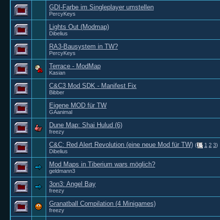
GDI-Farbe im Singleplayer umstellen
PercyKeys
Lights Out (Modmap)
Dibelius
RA3-Bausystem in TW?
PercyKeys
Terrace - ModMap
Kasian
C&C3 Mod SDK - Manifest Fix
Bibber
Eigene MOD für TW
GAanimal
Dune Map: Shai Hulud (6)
freezy
C&C: Red Alert Revolution (eine neue Mod für TW)
(
1
2
3
)
Dibelius
Mod Maps in Tiberium wars möglich?
geldmann3
3on3: Angel Bay
freezy
Granatball Compilation (4 Minigames)
freezy