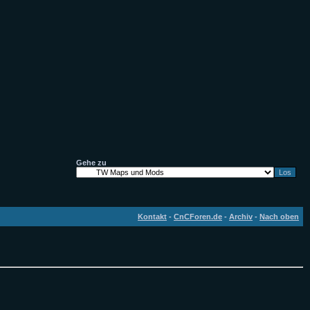
Gehe zu
Kontakt
-
CnCForen.de
-
Archiv
-
Nach oben