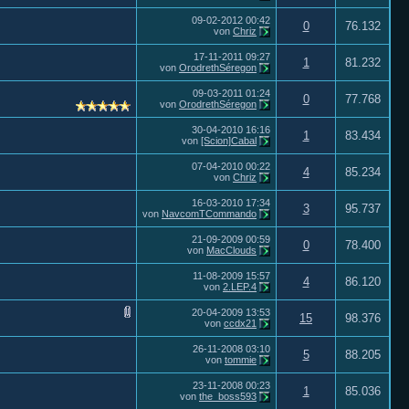
09-02-2012
00:42
0
76.132
von
Chriz
17-11-2011
09:27
1
81.232
von
OrodrethSéregon
09-03-2011
01:24
0
77.768
von
OrodrethSéregon
30-04-2010
16:16
1
83.434
von
[Scion]Cabal
07-04-2010
00:22
4
85.234
von
Chriz
16-03-2010
17:34
3
95.737
von
NavcomTCommando
21-09-2009
00:59
0
78.400
von
MacClouds
11-08-2009
15:57
4
86.120
von
2.LEP.4
20-04-2009
13:53
15
98.376
von
ccdx21
26-11-2008
03:10
5
88.205
von
tommie
23-11-2008
00:23
1
85.036
von
the_boss593