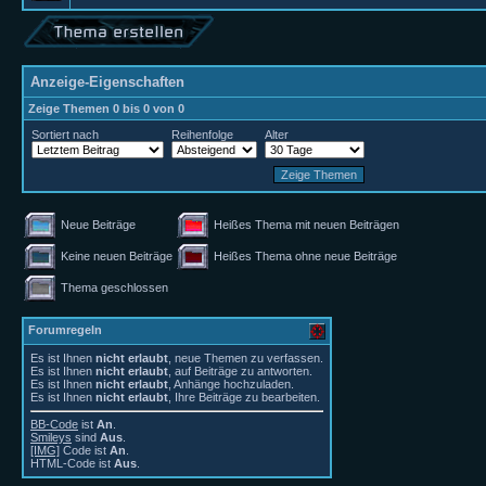
Anzeige-Eigenschaften
Zeige Themen 0 bis 0 von 0
Sortiert nach
Reihenfolge
Alter
Neue Beiträge
Heißes Thema mit neuen Beiträgen
Keine neuen Beiträge
Heißes Thema ohne neue Beiträge
Thema geschlossen
Forumregeln
Es ist Ihnen
nicht erlaubt
, neue Themen zu verfassen.
Es ist Ihnen
nicht erlaubt
, auf Beiträge zu antworten.
Es ist Ihnen
nicht erlaubt
, Anhänge hochzuladen.
Es ist Ihnen
nicht erlaubt
, Ihre Beiträge zu bearbeiten.
BB-Code
ist
An
.
Smileys
sind
Aus
.
[IMG]
Code ist
An
.
HTML-Code ist
Aus
.