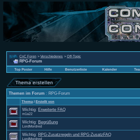
CnC Foren
>
Verschiedenes
>
Off-Topic
RPG-Forum
Top Poster
Hilfe
Benutzerliste
Kalender
Tea
Themen im Forum
: RPG-Forum
Thema
/
Erstellt von
Wichtig:
Erweiterte FAQ
m1a22
Wichtig:
Begrüßung
LordMordred
Wichtig:
RPG-Zusatzregeln und RPG-ZusatzFAQ
LordMordred