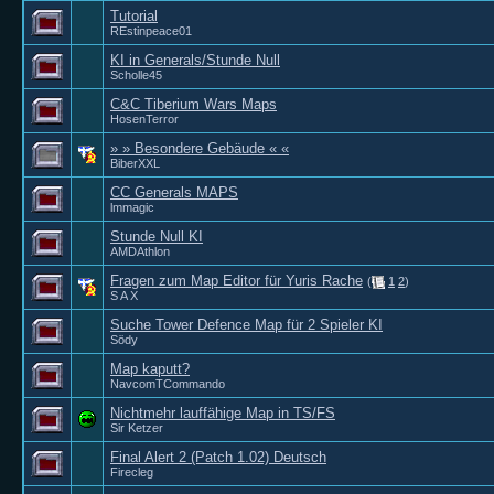
Tutorial
REstinpeace01
KI in Generals/Stunde Null
Scholle45
C&C Tiberium Wars Maps
HosenTerror
» » Besondere Gebäude « «
BiberXXL
CC Generals MAPS
lmmagic
Stunde Null KI
AMDAthlon
Fragen zum Map Editor für Yuris Rache
(
1
2
)
S A X
Suche Tower Defence Map für 2 Spieler KI
Södy
Map kaputt?
NavcomTCommando
Nichtmehr lauffähige Map in TS/FS
Sir Ketzer
Final Alert 2 (Patch 1.02) Deutsch
Firecleg