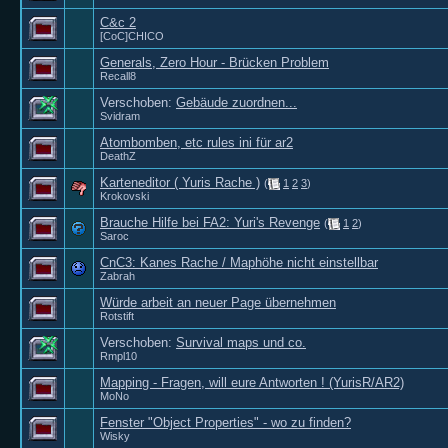
C&c 2
[CoC]CHICO
Generals, Zero Hour - Brücken Problem
Recall8
Verschoben:
Gebäude zuordnen...
Svidram
Atombomben, etc rules ini für ar2
DeathZ
Karteneditor ( Yuris Rache )
(
1
2
3
)
Krokovski
Brauche Hilfe bei FA2: Yuri's Revenge
(
1
2
)
Saroc
CnC3: Kanes Rache / Maphöhe nicht einstellbar
Zabrah
Würde arbeit an neuer Page übernehmen
Rotstift
Verschoben:
Survival maps und co.
Rmpl10
Mapping - Fragen, will eure Antworten ! (YurisR/AR2)
MoNo
Fenster "Object Properties" - wo zu finden?
Wisky