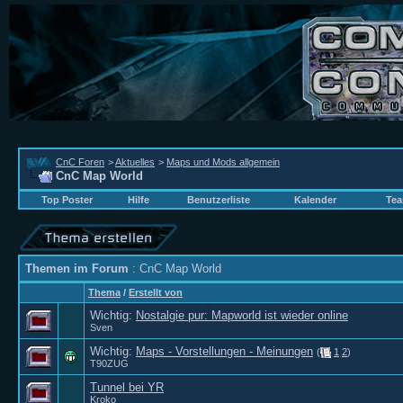
CnC Foren
>
Aktuelles
>
Maps und Mods allgemein
CnC Map World
Top Poster
Hilfe
Benutzerliste
Kalender
Tea
Themen im Forum
: CnC Map World
Thema
/
Erstellt von
Wichtig:
Nostalgie pur: Mapworld ist wieder online
Sven
Wichtig:
Maps - Vorstellungen - Meinungen
(
1
2
)
T90ZUG
Tunnel bei YR
Kroko