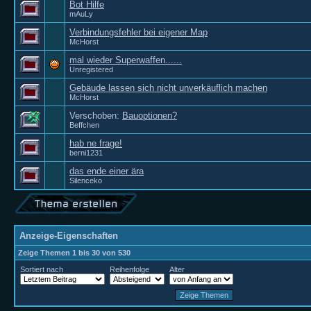
Bot Hilfe
mAuLy
Verbindungsfehler bei eigener Map
McHorst
mal wieder Superwaffen......
Unregistered
Gebäude lassen sich nicht unverkäuflich machen
McHorst
Verschoben:
Bauoptionen?
Beffchen
hab ne frage!
berni1231
das ende einer ära
Silenceko
Anzeige-Eigenschaften
Zeige Themen 1 bis 30 von 530
Sortiert nach
Reihenfolge
Alter